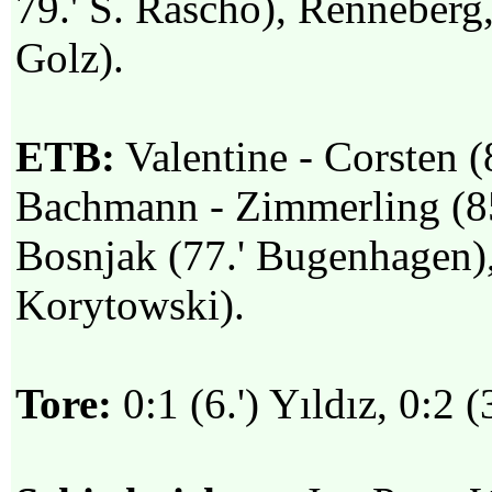
79.' S. Rascho), Renneberg
Golz).
ETB:
Valentine - Corsten (
Bachmann - Zimmerling (85.
Bosnjak (77.' Bugenhagen), 
Korytowski).
Tore:
0:1 (6.') Yıldız, 0:2 (3