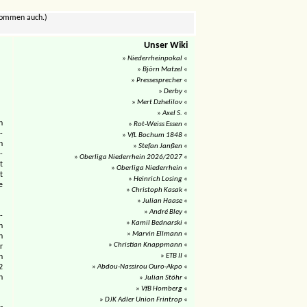
 kommen auch.)
Unser Wiki
»
Niederrheinpokal
«
»
Björn Matzel
«
»
Pressesprecher
«
»
Derby
«
»
Mert Dzhelilov
«
»
Axel S.
«
n
»
Rot-Weiss Essen
«
-
»
VfL Bochum 1848
«
n
»
Stefan Janßen
«
-
»
Oberliga Niederrhein 2026/2027
«
t
»
Oberliga Niederrhein
«
t
»
Heinrich Losing
«
e
»
Christoph Kasak
«
»
Julian Haase
«
»
André Bley
«
-
»
Kamil Bednarski
«
n
»
Marvin Ellmann
«
n
»
Christian Knappmann
«
r
»
ETB II
«
n
2
»
Abdou-Nassirou Ouro-Akpo
«
n
»
Julian Stöhr
«
»
VfB Homberg
«
»
DJK Adler Union Frintrop
«