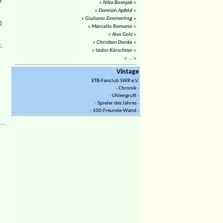
r
»
Niko Bosnjak
«
»
Damian Apfeld
«
»
Giuliano Zimmerling
«
)
»
Marcello Romano
«
»
Alex Golz
«
»
Christian Dorda
«
,
»
Izidor Kürschner
«
»
...
«
Vintage
ETB-Fanclub SWR e.V.
· Chronik ·
· Uhlengruft ·
· Spieler des Jahres ·
· 100-Freunde-Wand ·