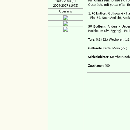
Für Uhltra sen. lohnte sich
2003/2004 (1)
Gespräche mit
guten alten B
2004-2027 (1972)
Über uns
1. FC Lintfort:
Gutkowski - Hau
- Pin (59. Noah Andich), Appi
SV Budberg:
Anders - Ueberf
Hochbaum (89. Egging) - Pau
Tore:
0:1 (32.) Weyhofen, 1:1 
Gelb-rote Karte:
Mora (77.)
Schiedsrichter:
Matthäus Kobyl
Zuschauer:
400