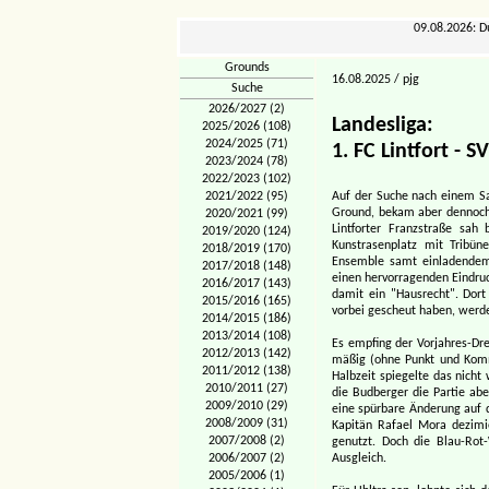
09.08.2026: D
Grounds
16.08.2025 / pjg
Suche
2026/2027 (2)
Landesliga:
2025/2026 (108)
2024/2025 (71)
1. FC Lintfort - S
2023/2024 (78)
2022/2023 (102)
2021/2022 (95)
Auf der Suche nach einem Sa
Ground, bekam aber dennoc
2020/2021 (99)
Lintforter Franzstraße sah
2019/2020 (124)
Kunstrasenplatz mit Tribün
2018/2019 (170)
Ensemble samt einladendem
2017/2018 (148)
einen hervorragenden Eindruc
2016/2017 (143)
damit ein "Hausrecht". Dor
2015/2016 (165)
vorbei gescheut haben, werde
2014/2015 (186)
2013/2014 (108)
Es empfing der Vorjahres-Dre
2012/2013 (142)
mäßig (ohne Punkt und Komma
2011/2012 (138)
Halbzeit spiegelte das nicht
2010/2011 (27)
die Budberger die Partie ab
2009/2010 (29)
eine spürbare Änderung auf d
2008/2009 (31)
Kapitän Rafael Mora dezimi
2007/2008 (2)
genutzt. Doch die Blau-Rot
2006/2007 (2)
Ausgleich.
2005/2006 (1)