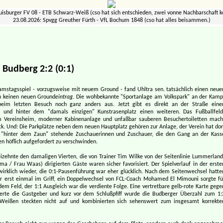
uisburger FV 08 - ETB Schwarz-Weiß (cso hat sich entschieden, zwei vonne Nachbarschaft
23.08.2026: Spvgg Greuther Fürth - VfL Bochum 1848 (cso hat alles beisammen.)
V Budberg 2:2 (0:1)
mstagsspiel - vorzugsweise mit neuem Ground - fand Uhltra sen. tatsächlich einen neue
h keinen neuen Ground
eintrag
. Die wohbekannte "Sportanlage am Volkspark" an der Kamp
 beim letzten Besuch noch ganz anders aus. Jetzt gibt es direkt an der Straße eine
e und hinter dem "damals einzigen" Kunstrasenplatz einen weiteren. Das Fußballfeld
 Vereinsheim, moderner Kabinenanlage und unfaßbar sauberen Besuchertoiletten mach
k. Und: Die Parkplätze neben dem neuen Hauptplatz gehören zur Anlage, der Verein hat dor
t "hinter dem Zaun" stehende Zuschauerinnen und Zuschauer, die den Gang an der Kass
n höflich aufgefordert zu verschwinden.
izehnte den damaligen Vierten, die von Trainer Tim Wilke von der Seitenlinie Lummerland
 / Frau Waas) dirigierten Gäste waren sicher favorisiert. Der Spielverlauf in der erste
 wirklich wieder, die 0:1-Pausenführung war eher glücklich. Nach dem Seitenwechsel hatte
er erst einmal im Griff, ein Doppelwechsel von FCL-Coach Mohamed El Mimouni sorgte fü
em Feld, der 1:1 Ausgleich war die verdiente Folge. Eine vertretbare gelb-rote Karte gege
erte die Gastgeber und kurz vor dem Schlußpfiff wurde die Budberger Überzahl zum 1:
-Weißen steckten nicht auf und kombinierten sich sehenswert zum insgesamt korrekte