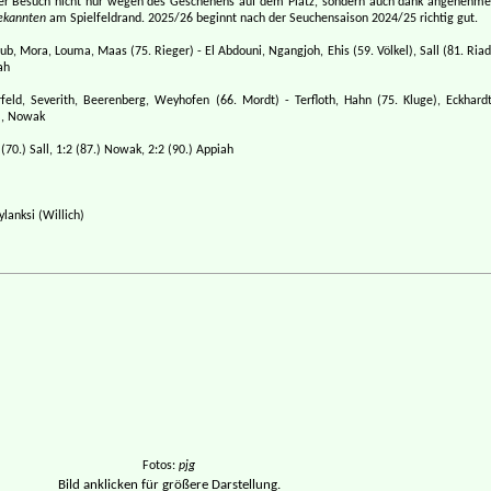
 der Besuch nicht nur wegen des Geschehens auf dem Platz, sondern auch dank angenehme
ekannten
am Spielfeldrand. 2025/26 beginnt nach der Seuchensaison 2024/25 richtig gut.
b, Mora, Louma, Maas (75. Rieger) - El Abdouni, Ngangjoh, Ehis (59. Völkel), Sall (81. Riad
ah
eld, Severith, Beerenberg, Weyhofen (66. Mordt) - Terfloth, Hahn (75. Kluge), Eckhardt
l, Nowak
(70.) Sall, 1:2 (87.) Nowak, 2:2 (90.) Appiah
anksi (Willich)
Fotos:
pjg
Bild anklicken für größere Darstellung.