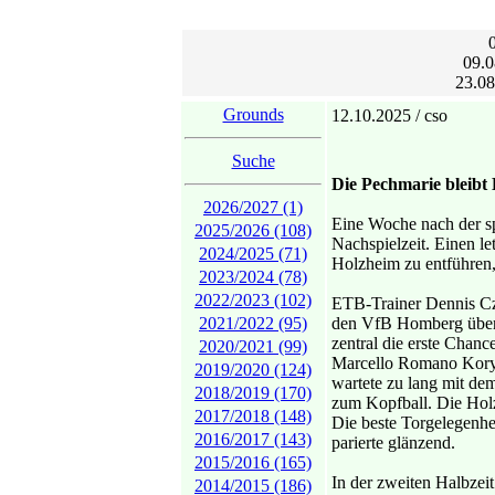
09.0
23.08
Grounds
12.10.2025 / cso
Suche
Die Pechmarie bleibt
2026/2027 (1)
Eine Woche nach der s
2025/2026 (108)
Nachspielzeit. Einen l
2024/2025 (71)
Holzheim zu entführen,
2023/2024 (78)
2022/2023 (102)
ETB-Trainer Dennis Cza
2021/2022 (95)
den VfB Homberg überz
zentral die erste Chance
2020/2021 (99)
Marcello Romano Koryto
2019/2020 (124)
wartete zu lang mit d
2018/2019 (170)
zum Kopfball. Die Holzh
2017/2018 (148)
Die beste Torgelegenhe
2016/2017 (143)
parierte glänzend.
2015/2016 (165)
In der zweiten Halbze
2014/2015 (186)