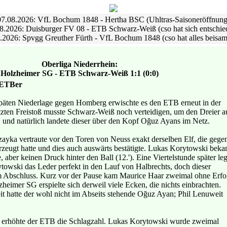
07.08.2026: VfL Bochum 1848 - Hertha BSC (Uhltras-Saisoneröffnung
8.2026: Duisburger FV 08 - ETB Schwarz-Weiß (cso hat sich entschie
.2026: Spvgg Greuther Fürth - VfL Bochum 1848 (cso hat alles beisa
Oberliga Niederrhein:
Holzheimer SG - ETB Schwarz-Weiß 1:1 (0:0)
 ETBer
päten Niederlage gegen Homberg erwischte es den ETB erneut in der
etzten Freistoß musste Schwarz-Weiß noch verteidigen, um den Dreier a
 und natürlich landete dieser über den Kopf Oğuz Ayans im Netz.
yka vertraute vor den Toren von Neuss exakt derselben Elf, die gege
eugt hatte und dies auch auswärts bestätigte. Lukas Korytowski bek
, aber keinen Druck hinter den Ball (12.'). Eine Viertelstunde später leg
wski das Leder perfekt in den Lauf von Halbrechts, doch dieser
em Abschluss. Kurz vor der Pause kam Maurice Haar zweimal ohne Erfo
eimer SG erspielte sich derweil viele Ecken, die nichts einbrachten.
it hatte der wohl nicht im Abseits stehende Oğuz Ayan; Phil Lenuweit
it erhöhte der ETB die Schlagzahl. Lukas Korytowski wurde zweimal