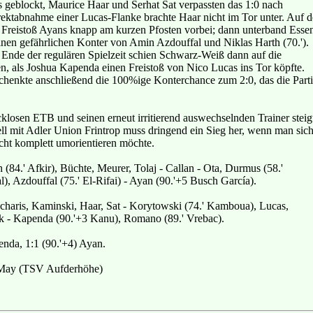
 geblockt, Maurice Haar und Serhat Sat verpassten das 1:0 nach
rektabnahme einer Lucas-Flanke brachte Haar nicht im Tor unter. Auf d
in Freistoß Ayans knapp am kurzen Pfosten vorbei; dann unterband Esse
einen gefährlichen Konter von Amin Azdouffal und Niklas Harth (70.').
nde der regulären Spielzeit schien Schwarz-Weiß dann auf die
en, als Joshua Kapenda einen Freistoß von Nico Lucas ins Tor köpfte.
henkte anschließend die 100%ige Konterchance zum 2:0, das die Part
klosen ETB und seinen erneut irritierend auswechselnden Trainer steig
ell mit Adler Union Frintrop muss dringend ein Sieg her, wenn man sic
icht komplett umorientieren möchte.
 (84.' Afkir), Büchte, Meurer, Tolaj - Callan - Ota, Durmus (58.'
al), Azdouffal (75.' El-Rifai) - Ayan (90.'+5 Busch García).
haris, Kaminski, Haar, Sat - Korytowski (74.' Kamboua), Lucas,
 - Kapenda (90.'+3 Kanu), Romano (89.' Vrebac).
penda, 1:1 (90.'+4) Ayan.
May (TSV Aufderhöhe)