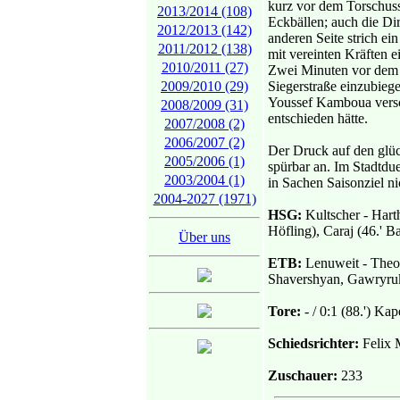
kurz vor dem Torschuss
2013/2014 (108)
Eckbällen; auch die Di
2012/2013 (142)
anderen Seite strich e
2011/2012 (138)
mit vereinten Kräften 
2010/2011 (27)
Zwei Minuten vor dem E
2009/2010 (29)
Siegerstraße einzubieg
Youssef Kamboua versc
2008/2009 (31)
entschieden hätte.
2007/2008 (2)
2006/2007 (2)
Der Druck auf den glüc
2005/2006 (1)
spürbar an. Im Stadtdu
2003/2004 (1)
in Sachen Saisonziel n
2004-2027 (1971)
HSG:
Kultscher - Harth
Höfling), Caraj (46.' B
Über uns
ETB:
Lenuweit - Theoc
Shavershyan, Gawryruk
Tore:
- / 0:1 (88.') Ka
Schiedsrichter:
Felix 
Zuschauer:
233