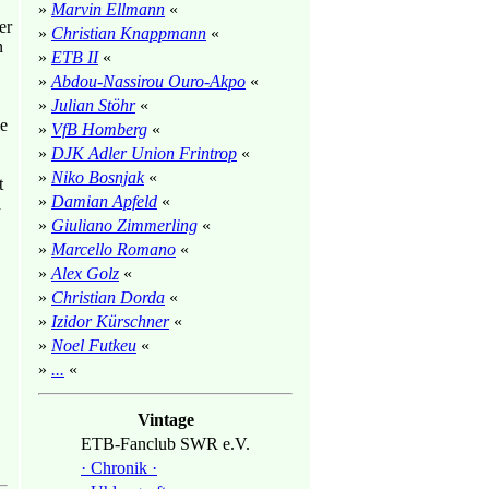
»
Marvin Ellmann
«
er
»
Christian Knappmann
«
n
»
ETB II
«
»
Abdou-Nassirou Ouro-Akpo
«
»
Julian Stöhr
«
ie
»
VfB Homberg
«
»
DJK Adler Union Frintrop
«
»
Niko Bosnjak
«
t
»
Damian Apfeld
«
h
»
Giuliano Zimmerling
«
»
Marcello Romano
«
»
Alex Golz
«
»
Christian Dorda
«
»
Izidor Kürschner
«
»
Noel Futkeu
«
»
...
«
Vintage
ETB-Fanclub SWR e.V.
· Chronik ·