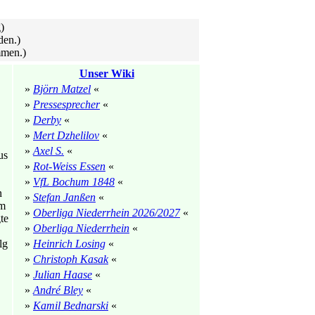
)
den.)
mmen.)
Unser Wiki
»
Björn Matzel
«
»
Pressesprecher
«
»
Derby
«
»
Mert Dzhelilov
«
»
Axel S.
«
us
»
Rot-Weiss Essen
«
»
VfL Bochum 1848
«
n
»
Stefan Janßen
«
am
»
Oberliga Niederrhein 2026/2027
«
te
»
Oberliga Niederrhein
«
lg
»
Heinrich Losing
«
»
Christoph Kasak
«
»
Julian Haase
«
»
André Bley
«
»
Kamil Bednarski
«